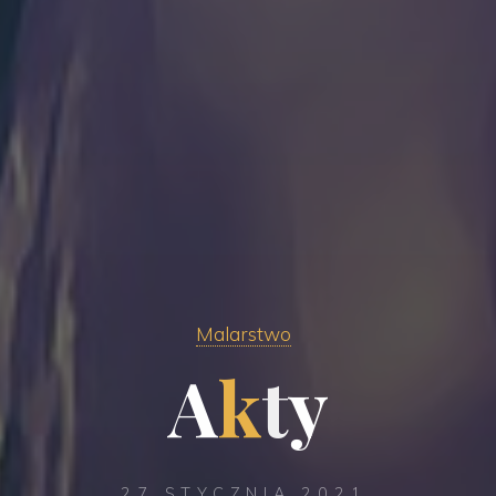
Malarstwo
A
k
t
y
27 STYCZNIA 2021