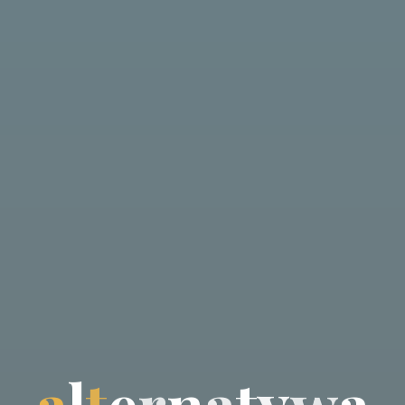
a
l
t
e
r
n
a
t
y
w
a