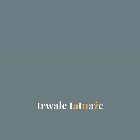
t
r
w
a
ł
e
t
a
t
u
a
ż
e