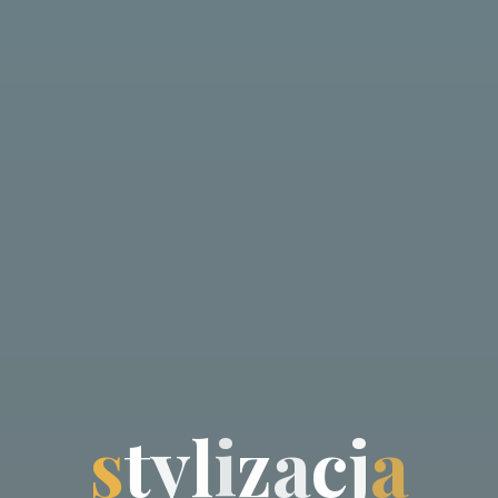
s
t
y
l
i
z
a
c
j
a