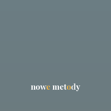
n
o
w
e
m
e
t
o
d
y