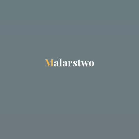
M
a
l
a
r
s
t
w
o